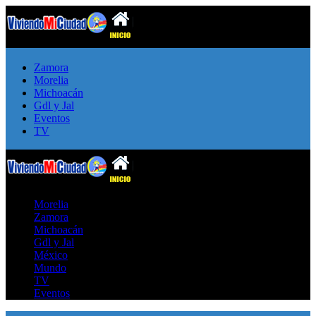
Zamora
Morelia
Michoacán
Gdl y Jal
Eventos
TV
Morelia
Zamora
Michoacán
Gdl y Jal
México
Mundo
TV
Eventos