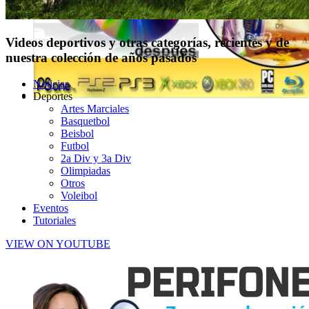
Videos deportivos y otras categorías, recientes y de
nuestra colección de años pasados
Noticias
Deportes
Artes Marciales
Basquetbol
Beisbol
Futbol
2a Div y 3a Div
Olimpiadas
Otros
Voleibol
Eventos
Tutoriales
VIEW ON YOUTUBE