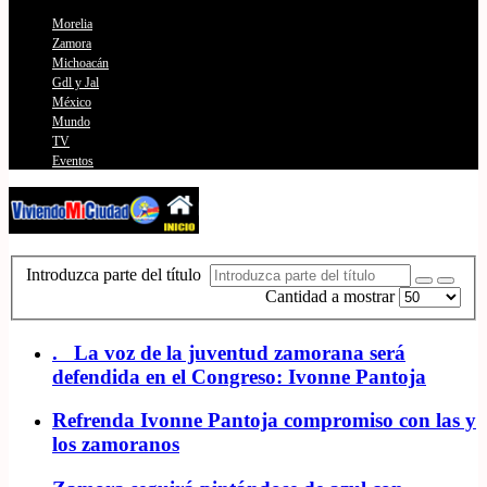
Morelia
Zamora
Michoacán
Gdl y Jal
México
Mundo
TV
Eventos
Introduzca parte del título
Cantidad a mostrar
. La voz de la juventud zamorana será
defendida en el Congreso: Ivonne Pantoja
Refrenda Ivonne Pantoja compromiso con las y
los zamoranos