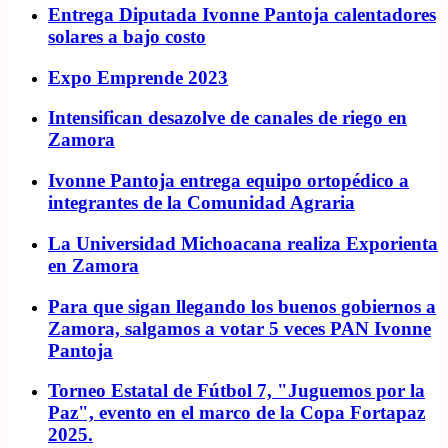
Entrega Diputada Ivonne Pantoja calentadores
solares a bajo costo
Expo Emprende 2023
Intensifican desazolve de canales de riego en
Zamora
Ivonne Pantoja entrega equipo ortopédico a
integrantes de la Comunidad Agraria
La Universidad Michoacana realiza Exporienta
en Zamora
Para que sigan llegando los buenos gobiernos a
Zamora, salgamos a votar 5 veces PAN Ivonne
Pantoja
Torneo Estatal de Fútbol 7, "Juguemos por la
Paz", evento en el marco de la Copa Fortapaz
2025.