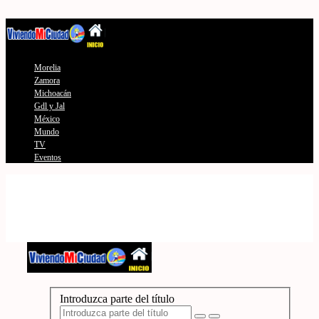
Morelia
Zamora
Michoacán
Gdl y Jal
México
Mundo
TV
Eventos
Introduzca parte del título