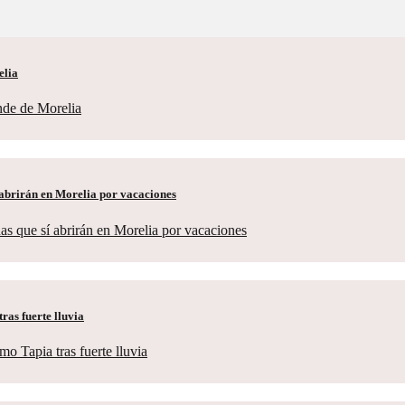
elia
í abrirán en Morelia por vacaciones
ras fuerte lluvia