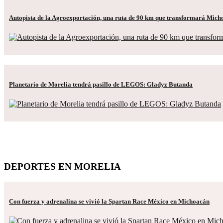
Autopista de la Agroexportación, una ruta de 90 km que transformará Mic
Planetario de Morelia tendrá pasillo de LEGOS: Gladyz Butanda
DEPORTES EN MORELIA
Con fuerza y adrenalina se vivió la Spartan Race México en Michoacán