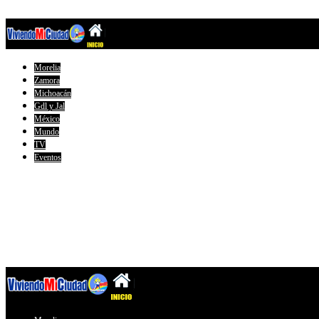
Morelia
Zamora
Michoacán
Gdl y Jal
México
Mundo
TV
Eventos