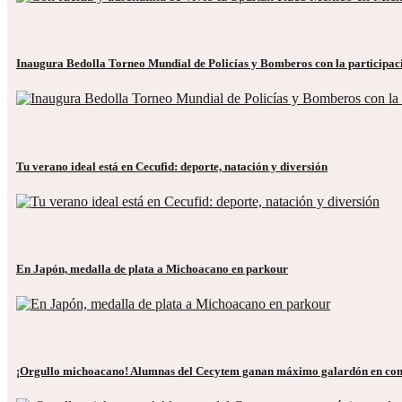
Inaugura Bedolla Torneo Mundial de Policías y Bomberos con la participaci
Tu verano ideal está en Cecufid: deporte, natación y diversión
En Japón, medalla de plata a Michoacano en parkour
¡Orgullo michoacano! Alumnas del Cecytem ganan máximo galardón en conc