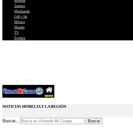
Morelia
Zamora
Michoacán
Gdl y Jal
México
Mundo
TV
Eventos
NOTICIAS MORELIA Y LA REGIÓN
Buscar...
Buscar