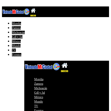
Morelia
Zamora
Michoacán
Gdl y Jal
México
Mundo
TV
Eventos
Morelia
Zamora
Michoacán
Gdl y Jal
México
Mundo
TV
Eventos