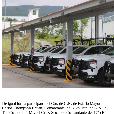
De igual forma participaron el Cor. de G.N. de Estado Mayor,
Carlos Thompson Ehuan, Comandante. del 26/o. Btn. de G.N., el
Tte. Cor. de Inf. Miguel Cruz, Segundo Comandante del 17/o Btn.