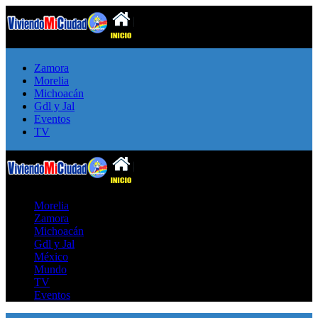
Zamora
Morelia
Michoacán
Gdl y Jal
Eventos
TV
Morelia
Zamora
Michoacán
Gdl y Jal
México
Mundo
TV
Eventos