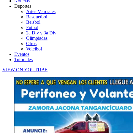
Noticias
Deportes
Artes Marciales
Basquetbol
Beisbol
Futbol
2a Div y 3a Div
Olimpiadas
Otros
Voleibol
Eventos
Tutoriales
VIEW ON YOUTUBE