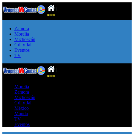
Zamora
Morelia
Michoacán
Gdl y Jal
Eventos
TV
Morelia
Zamora
Michoacán
Gdl y Jal
México
Mundo
TV
Eventos