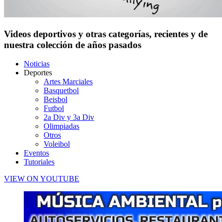
Videos deportivos y otras categorías, recientes y de
nuestra colección de años pasados
Noticias
Deportes
Artes Marciales
Basquetbol
Beisbol
Futbol
2a Div y 3a Div
Olimpiadas
Otros
Voleibol
Eventos
Tutoriales
VIEW ON YOUTUBE