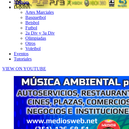
Noticias
Deportes
Artes Marciales
Basquetbol
Beisbol
Futbol
2a Div y 3a Div
Olimpiadas
Otros
Voleibol
Eventos
Tutoriales
VIEW ON YOUTUBE