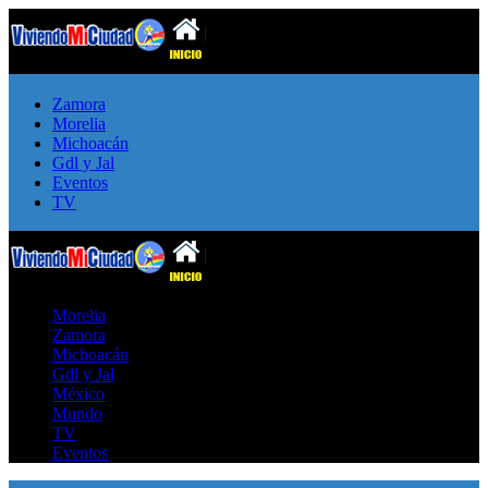
Zamora
Morelia
Michoacán
Gdl y Jal
Eventos
TV
Morelia
Zamora
Michoacán
Gdl y Jal
México
Mundo
TV
Eventos