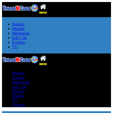
Zamora
Morelia
Michoacán
Gdl y Jal
Eventos
TV
Morelia
Zamora
Michoacán
Gdl y Jal
México
Mundo
TV
Eventos