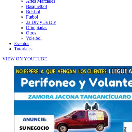
Artes Marciales
Basquetbol
Beisbol
Futbol
2a Div y 3a Div
Olimpiadas
Otros
Voleibol
Eventos
Tutoriales
VIEW ON YOUTUBE