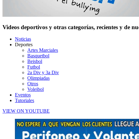
Videos deportivos y otras categorías, recientes y de n
Noticias
Deportes
Artes Marciales
Basquetbol
Beisbol
Futbol
2a Div y 3a Div
Olimpiadas
Otros
Voleibol
Eventos
Tutoriales
VIEW ON YOUTUBE