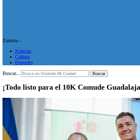
Zamora -
Noticias
Cultura
Deportes
Buscar...
Buscar
¡Todo listo para el 10K Comude Guadalaj