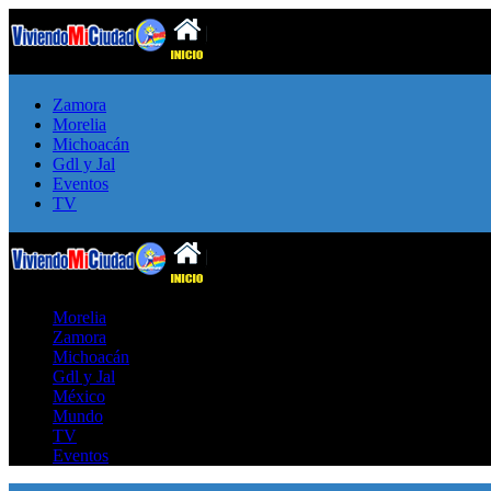
Zamora
Morelia
Michoacán
Gdl y Jal
Eventos
TV
Morelia
Zamora
Michoacán
Gdl y Jal
México
Mundo
TV
Eventos