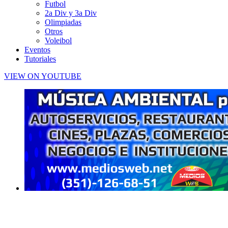
Futbol
2a Div y 3a Div
Olimpiadas
Otros
Voleibol
Eventos
Tutoriales
VIEW ON YOUTUBE