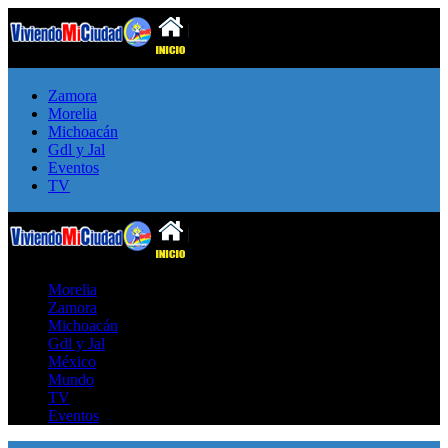
Zamora
Morelia
Michoacán
Gdl y Jal
Eventos
TV
Morelia
Zamora
Michoacán
Gdl y Jal
México
Mundo
TV
Eventos