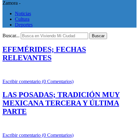
Zamora -
Noticias
Cultura
Deportes
Buscar...
Buscar
EFEMÉRIDES; FECHAS
RELEVANTES
Escribir comentario (0 Comentarios)
LAS POSADAS; TRADICIÓN MUY
MEXICANA TERCERA Y ÚLTIMA
PARTE
Escribir comentario (0 Comentarios)