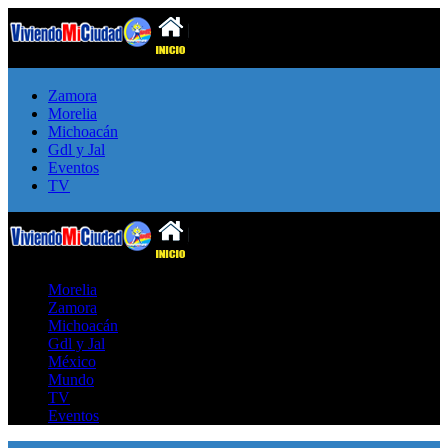
Zamora
Morelia
Michoacán
Gdl y Jal
Eventos
TV
Morelia
Zamora
Michoacán
Gdl y Jal
México
Mundo
TV
Eventos