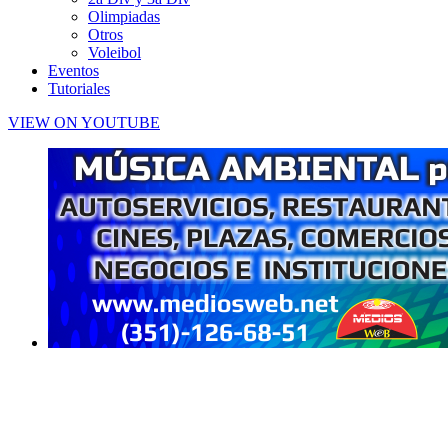
Olimpiadas
Otros
Voleibol
Eventos
Tutoriales
VIEW ON YOUTUBE