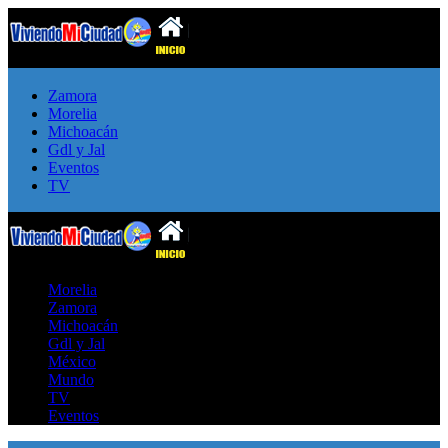
Zamora
Morelia
Michoacán
Gdl y Jal
Eventos
TV
Morelia
Zamora
Michoacán
Gdl y Jal
México
Mundo
TV
Eventos