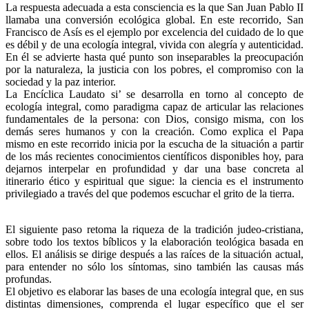
La respuesta adecuada a esta consciencia es la que San Juan Pablo II
llamaba una conversión ecológica global. En este recorrido, San
Francisco de Asís es el ejemplo por excelencia del cuidado de lo que
es débil y de una ecología integral, vivida con alegría y autenticidad.
En él se advierte hasta qué punto son inseparables la preocupación
por la naturaleza, la justicia con los pobres, el compromiso con la
sociedad y la paz interior.
La Encíclica Laudato si’ se desarrolla en torno al concepto de
ecología integral, como paradigma capaz de articular las relaciones
fundamentales de la persona: con Dios, consigo misma, con los
demás seres humanos y con la creación. Como explica el Papa
mismo en este recorrido inicia por la escucha de la situación a partir
de los más recientes conocimientos científicos disponibles hoy, para
dejarnos interpelar en profundidad y dar una base concreta al
itinerario ético y espiritual que sigue: la ciencia es el instrumento
privilegiado a través del que podemos escuchar el grito de la tierra.
El siguiente paso retoma la riqueza de la tradición judeo-cristiana,
sobre todo los textos bíblicos y la elaboración teológica basada en
ellos. El análisis se dirige después a las raíces de la situación actual,
para entender no sólo los síntomas, sino también las causas más
profundas.
El objetivo es elaborar las bases de una ecología integral que, en sus
distintas dimensiones, comprenda el lugar específico que el ser