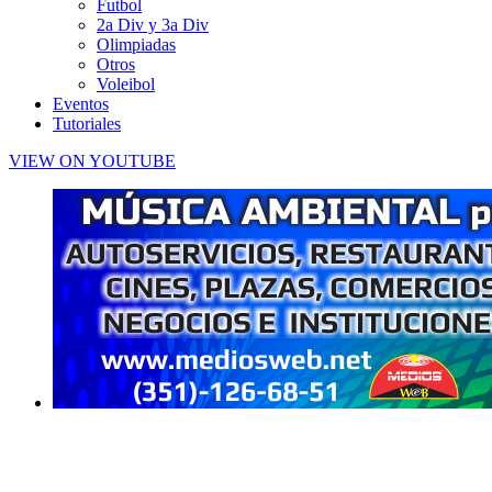
Futbol
2a Div y 3a Div
Olimpiadas
Otros
Voleibol
Eventos
Tutoriales
VIEW ON YOUTUBE