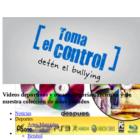
Videos deportivos y otras categorías, recientes y de
nuestra colección de años pasados
Noticias
Deportes
Artes Marciales
Basquetbol
Beisbol