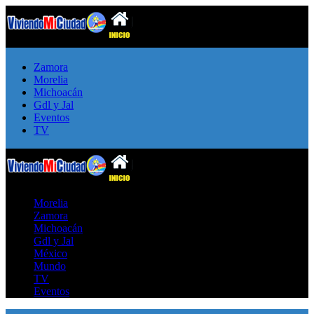
Zamora
Morelia
Michoacán
Gdl y Jal
Eventos
TV
Morelia
Zamora
Michoacán
Gdl y Jal
México
Mundo
TV
Eventos