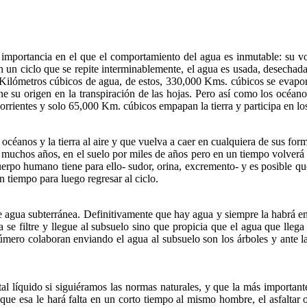
importancia en el que el comportamiento del agua es inmutable: su vo
un ciclo que se repite interminablemente, el agua es usada, desechada, 
ilómetros cúbicos de agua, de estos, 330,000 Kms. cúbicos se evapora 
ene su origen en la transpiración de las hojas. Pero así como los océano
 corrientes y solo 65,000 Km. cúbicos empapan la tierra y participa en lo
 océanos y la tierra al aire y que vuelva a caer en cualquiera de sus for
os muchos años, en el suelo por miles de años pero en un tiempo volverá
erpo humano tiene para ello- sudor, orina, excremento- y es posible qu
ún tiempo para luego regresar al ciclo.
 de agua subterránea. Definitivamente que hay agua y siempre la habrá e
se filtre y llegue al subsuelo sino que propicia que el agua que llega a 
úmero colaboran enviando el agua al subsuelo son los árboles y ante la 
l líquido si siguiéramos las normas naturales, y que la más importante
 y que esa le hará falta en un corto tiempo al mismo hombre, el asfaltar