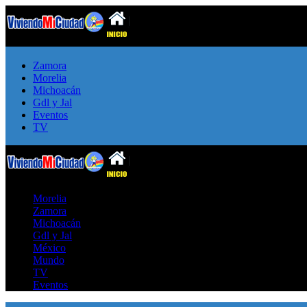
Zamora
Morelia
Michoacán
Gdl y Jal
Eventos
TV
Morelia
Zamora
Michoacán
Gdl y Jal
México
Mundo
TV
Eventos