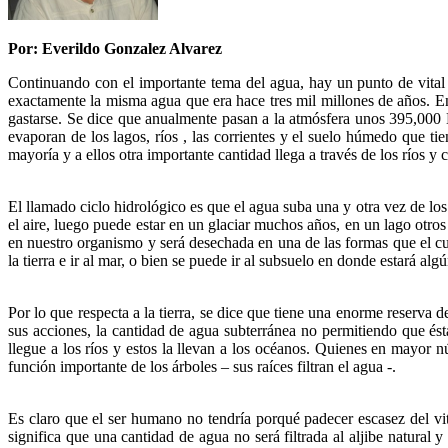
Por: Everildo Gonzalez Alvarez
Continuando con el importante tema del agua, hay un punto de vital 
exactamente la misma agua que era hace tres mil millones de años. En 
gastarse. Se dice que anualmente pasan a la atmósfera unos 395,000 K
evaporan de los lagos, ríos , las corrientes y el suelo húmedo que ti
mayoría y a ellos otra importante cantidad llega a través de los ríos y
El llamado ciclo hidrológico es que el agua suba una y otra vez de los
el aire, luego puede estar en un glaciar muchos años, en un lago otr
en nuestro organismo y será desechada en una de las formas que el cu
la tierra e ir al mar, o bien se puede ir al subsuelo en donde estará alg
Por lo que respecta a la tierra, se dice que tiene una enorme reserva
sus acciones, la cantidad de agua subterránea no permitiendo que ésta 
llegue a los ríos y estos la llevan a los océanos. Quienes en mayor n
función importante de los árboles – sus raíces filtran el agua -.
Es claro que el ser humano no tendría porqué padecer escasez del vita
significa que una cantidad de agua no será filtrada al aljibe natural