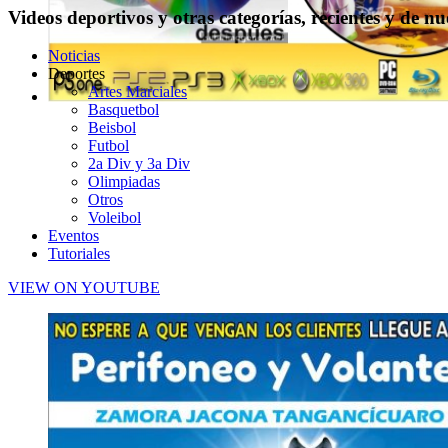
Videos deportivos y otras categorías, recientes y de n
Noticias
Deportes
Artes Marciales
Basquetbol
Beisbol
Futbol
2a Div y 3a Div
Olimpiadas
Otros
Voleibol
Eventos
Tutoriales
VIEW ON YOUTUBE