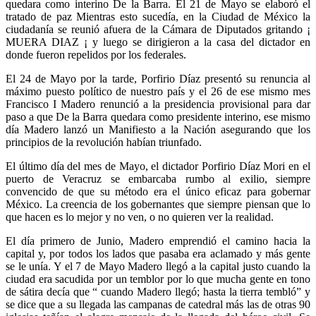
quedara como interino De la Barra. El 21 de Mayo se elaboró el
tratado de paz Mientras esto sucedía, en la Ciudad de México la
ciudadanía se reunió afuera de la Cámara de Diputados gritando ¡
MUERA DIAZ ¡ y luego se dirigieron a la casa del dictador en
donde fueron repelidos por los federales.
El 24 de Mayo por la tarde, Porfirio Díaz presentó su renuncia al
máximo puesto político de nuestro país y el 26 de ese mismo mes
Francisco I Madero renunció a la presidencia provisional para dar
paso a que De la Barra quedara como presidente interino, ese mismo
día Madero lanzó un Manifiesto a la Nación asegurando que los
principios de la revolución habían triunfado.
El último día del mes de Mayo, el dictador Porfirio Díaz Mori en el
puerto de Veracruz se embarcaba rumbo al exilio, siempre
convencido de que su método era el único eficaz para gobernar
México. La creencia de los gobernantes que siempre piensan que lo
que hacen es lo mejor y no ven, o no quieren ver la realidad.
El día primero de Junio, Madero emprendió el camino hacia la
capital y, por todos los lados que pasaba era aclamado y más gente
se le unía. Y el 7 de Mayo Madero llegó a la capital justo cuando la
ciudad era sacudida por un temblor por lo que mucha gente en tono
de sátira decía que “ cuando Madero llegó; hasta la tierra tembló” y
se dice que a su llegada las campanas de catedral más las de otras 90