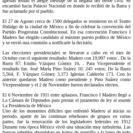
iglesias teñían el alegre mensaje de la llegada del héroe civil. Se
encaminó hacia Palacio Nacional en donde lo recibió de la Barra y
fue aclamado por el pueblo.
El 27 de Agosto cerca de 1500 delegados se reunieron en el Teatro
Hidalgo de la ciudad de México a fin de celebrar la convención del
Partido Progresista Constitucional. En esa convención Francisco I
Madero fue elegido candidato al máximo puesto político de México
y se envió una comisión a notificarle la decisión.
Las elecciones presidenciales se llevaron a cabo en el mes de
Octubre con el siguiente resultado: Madero con 19,997 votos , De la
Barra 87; Emilio Vázquez Gómez 16, . Para Vicepresidente el
resultado fue. José María Pino Suárez 10, 245 votos; De la Barra
5,564, F. Vázquez Gómez 3,373 Iglesias Calderón 173. Con lo
anterior quedaron Madero como presidente y Pino Suárez como
Vicepresidente y el 2 de Noviembre fueron declarados electos.
El 6 Noviembre de 1911 entre aplausos, Francisco I Madero llegó a
La Cámara de Diputados para prestar el juramento de ley al asumir
La Presidencia de México
Uno de los momentos difíciles que enfrentó Madero al iniciar su
periodo, aparte de las continuas rebeliones de grupos en varias
partes, fue la renovación de los legisladores federales en 1912
Durante esta época México vivió una situación muy turbulenta. Las
fuerzas rebeldes abundaban en forma de guerrilla a lo largo de todo