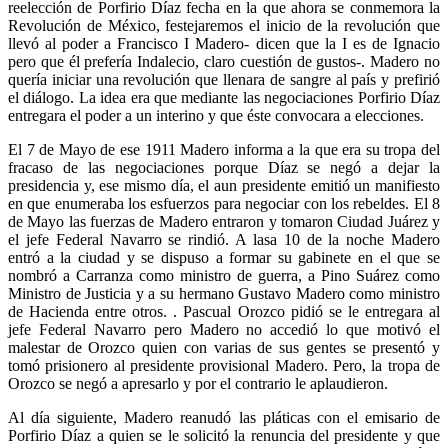
reelección de Porfirio Díaz fecha en la que ahora se conmemora la
Revolución de México, festejaremos el inicio de la revolución que
llevó al poder a Francisco I Madero- dicen que la I es de Ignacio
pero que él prefería Indalecio, claro cuestión de gustos-. Madero no
quería iniciar una revolución que llenara de sangre al país y prefirió
el diálogo. La idea era que mediante las negociaciones Porfirio Díaz
entregara el poder a un interino y que éste convocara a elecciones.
El 7 de Mayo de ese 1911 Madero informa a la que era su tropa del
fracaso de las negociaciones porque Díaz se negó a dejar la
presidencia y, ese mismo día, el aun presidente emitió un manifiesto
en que enumeraba los esfuerzos para negociar con los rebeldes. El 8
de Mayo las fuerzas de Madero entraron y tomaron Ciudad Juárez y
el jefe Federal Navarro se rindió. A lasa 10 de la noche Madero
entró a la ciudad y se dispuso a formar su gabinete en el que se
nombró a Carranza como ministro de guerra, a Pino Suárez como
Ministro de Justicia y a su hermano Gustavo Madero como ministro
de Hacienda entre otros. . Pascual Orozco pidió se le entregara al
jefe Federal Navarro pero Madero no accedió lo que motivó el
malestar de Orozco quien con varias de sus gentes se presentó y
tomó prisionero al presidente provisional Madero. Pero, la tropa de
Orozco se negó a apresarlo y por el contrario le aplaudieron.
Al día siguiente, Madero reanudó las pláticas con el emisario de
Porfirio Díaz a quien se le solicitó la renuncia del presidente y que