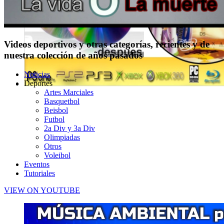
Videos deportivos y otras categorías, recientes y de
nuestra colección de años pasados
Noticias
Deportes
Artes Marciales
Basquetbol
Beisbol
Futbol
2a Div y 3a Div
Olimpiadas
Otros
Voleibol
Eventos
Tutoriales
VIEW ON YOUTUBE