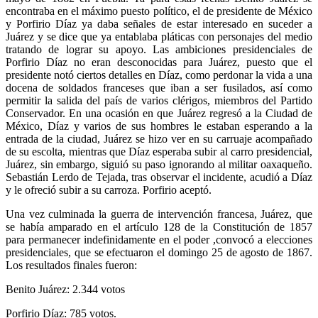
encontraba en el máximo puesto político, el de presidente de México
y Porfirio Díaz ya daba señales de estar interesado en suceder a
Juárez y se dice que ya entablaba pláticas con personajes del medio
tratando de lograr su apoyo. Las ambiciones presidenciales de
Porfirio Díaz no eran desconocidas para Juárez, puesto que el
presidente notó ciertos detalles en Díaz, como perdonar la vida a una
docena de soldados franceses que iban a ser fusilados, así como
permitir la salida del país de varios clérigos, miembros del Partido
Conservador. En una ocasión en que Juárez regresó a la Ciudad de
México, Díaz y varios de sus hombres le estaban esperando a la
entrada de la ciudad, Juárez se hizo ver en su carruaje acompañado
de su escolta, mientras que Díaz esperaba subir al carro presidencial,
Juárez, sin embargo, siguió su paso ignorando al militar oaxaqueño.
Sebastián Lerdo de Tejada, tras observar el incidente, acudió a Díaz
y le ofreció subir a su carroza. Porfirio aceptó.
Una vez culminada la guerra de intervención francesa, Juárez, que
se había amparado en el artículo 128 de la Constitución de 1857
para permanecer indefinidamente en el poder ,convocó a elecciones
presidenciales, que se efectuaron el domingo 25 de agosto de 1867.
Los resultados finales fueron:
Benito Juárez: 2.344 votos
Porfirio Díaz: 785 votos.