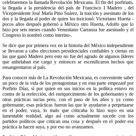
celebraremos la llamada Revolución Mexicana. El fin del porfiriato,
la llegada a la presidencia del país de Francisco I Madero , del
Vicepresidente José María Pino Suárez, la traición y asesinato de los
dos y la llegada al poder de quien los traicionó: Victoriano Huerta -
pocos años después gobernó a México otro Huerta, Adolfo que lo
hizo por seis meses cuando Venustiano Carranza fue asesinado y el
Congreso lo nombró como interino-.
Se dice que por primera vez en la historia del México independiente
se llevaron a cabo elecciones presidenciales confiables y ciertas en
las que ganó Madero pero esto no fue del agrado de algunos líderes
que anhelaban ese cargo y entonces se escenificaron hechos que
ensangrentaron al país.
Para conocer más de La Revolución Mexicana, es conveniente saber
un poco de la vida de los protagonistas y en esta parte empezaré por
Porfirio Díaz, sí por quien en sus inicios en la política estuvo en
contra de la reelección, del enriquecimiento de los gobernantes y de
otras prácticas sucias pero, con el paso de los años y ya como
gobernante, esas prácticas fueron las que le ayudaron a perpetuarse
en el poder, vaya, lo malo que criticaba lo hizo suyo en una
lamentable realidad, algo así como actualmente sucede con los
partidos políticos que critican una cosa y después en el poder esa
práctica la hacen suya, y por eso no avanzamos.