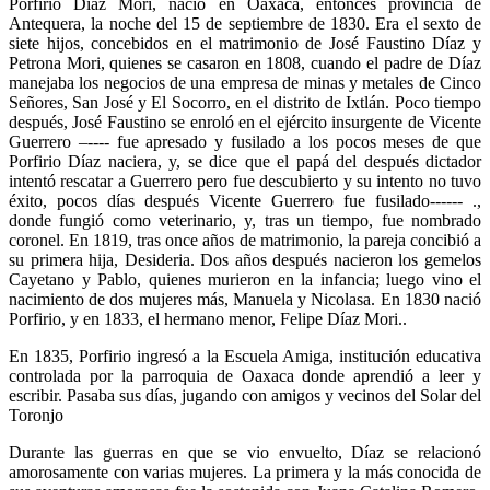
Porfirio Díaz Mori, nació en Oaxaca, entonces provincia de
Antequera, la noche del 15 de septiembre de 1830. Era el sexto de
siete hijos, concebidos en el matrimonio de José Faustino Díaz y
Petrona Mori, quienes se casaron en 1808, cuando el padre de Díaz
manejaba los negocios de una empresa de minas y metales de Cinco
Señores, San José y El Socorro, en el distrito de Ixtlán. Poco tiempo
después, José Faustino se enroló en el ejército insurgente de Vicente
Guerrero –---- fue apresado y fusilado a los pocos meses de que
Porfirio Díaz naciera, y, se dice que el papá del después dictador
intentó rescatar a Guerrero pero fue descubierto y su intento no tuvo
éxito, pocos días después Vicente Guerrero fue fusilado------ .,
donde fungió como veterinario, y, tras un tiempo, fue nombrado
coronel. En 1819, tras once años de matrimonio, la pareja concibió a
su primera hija, Desideria. Dos años después nacieron los gemelos
Cayetano y Pablo, quienes murieron en la infancia; luego vino el
nacimiento de dos mujeres más, Manuela y Nicolasa. En 1830 nació
Porfirio, y en 1833, el hermano menor, Felipe Díaz Mori..
En 1835, Porfirio ingresó a la Escuela Amiga, institución educativa
controlada por la parroquia de Oaxaca donde aprendió a leer y
escribir. Pasaba sus días, jugando con amigos y vecinos del Solar del
Toronjo
Durante las guerras en que se vio envuelto, Díaz se relacionó
amorosamente con varias mujeres. La primera y la más conocida de