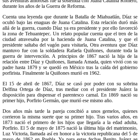
sus aventuras amorosas fue la sostenida con Juana Catalina Romero,
durante los años de la Guerra de Reforma.
Cuenta una leyenda que durante la Batalla de Miahuatlán, Díaz se
ocultó bajo las enaguas de Juana Catalina. Esta relación duró más
allá de la guerra, cuando Díaz ya era presidente y por ello favoreció
la zona de Tehuantepec. Un relato popular cuenta que el tren de la
ciudad atravesaba por la hacienda de Juana Catalina, y que el
presidente saltaba del vagón para visitarla, Otra aventura que Díaz
mantuvo fue con la soldadera Rafaela Quiñones, durante toda la
guerra de intervención. A principios de 1867 nació la hija de la
relación entre Díaz y Quiñones, llamada Amada, quien vivió con su
padre hasta 1879 y se quedó en México tras la caída del gobierno
porfirista. Finalmente la Quiñones murió en 1962.
El 15 de abril de 1867, Díaz se casó por poder con su sobrina
Delfina Ortega de Díaz, tras mediar con el presidente Juárez la
disposición para dispensar el parentesco carnal. En 1869 nació su
primer hijo, Porfirio Germán, que murió ese mismo año.
Dos años más tarde la pareja concibió a unos gemelos, quienes
corrieron la misma suerte que su primer hijo. Tras varios años, en
1873 nació el primero de los hijos que llegaría a la edad adulta,
Porfirio. El 5 de mayo de 1875 nació la última hija del matrimonio,
Luz Victoria, llamada así en honor a la victoria republicana del 5 de
mayo de 1862 en Puebla. Ya para estas fechas Benito Juárez se