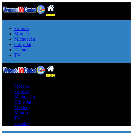
Zamora
Morelia
Michoacán
Gdl y Jal
Eventos
TV
Morelia
Zamora
Michoacán
Gdl y Jal
México
Mundo
TV
Eventos