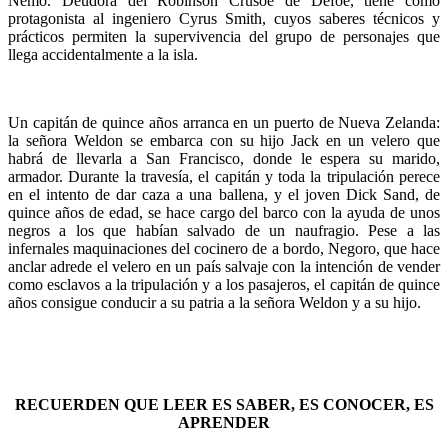
Nemo. Deudora del Robinson Crusoe de Defoe, tiene como
protagonista al ingeniero Cyrus Smith, cuyos saberes técnicos y
prácticos permiten la supervivencia del grupo de personajes que
llega accidentalmente a la isla.
Un capitán de quince años arranca en un puerto de Nueva Zelanda:
la señora Weldon se embarca con su hijo Jack en un velero que
habrá de llevarla a San Francisco, donde le espera su marido,
armador. Durante la travesía, el capitán y toda la tripulación perece
en el intento de dar caza a una ballena, y el joven Dick Sand, de
quince años de edad, se hace cargo del barco con la ayuda de unos
negros a los que habían salvado de un naufragio. Pese a las
infernales maquinaciones del cocinero de a bordo, Negoro, que hace
anclar adrede el velero en un país salvaje con la intención de vender
como esclavos a la tripulación y a los pasajeros, el capitán de quince
años consigue conducir a su patria a la señora Weldon y a su hijo.
RECUERDEN QUE LEER ES SABER, ES CONOCER, ES
APRENDER