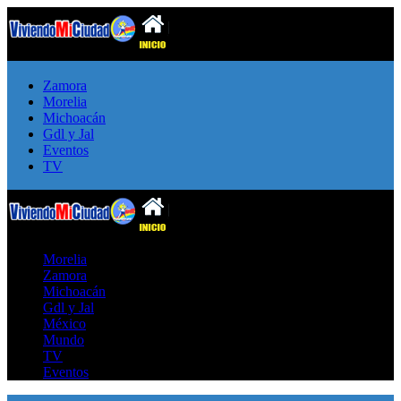
Zamora
Morelia
Michoacán
Gdl y Jal
Eventos
TV
Morelia
Zamora
Michoacán
Gdl y Jal
México
Mundo
TV
Eventos