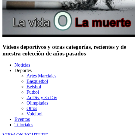
Videos deportivos y otras categorías, recientes y de
nuestra colección de años pasados
Noticias
Deportes
Artes Marciales
Basquetbol
Beisbol
Futbol
2a Div y 3a Div
Olimpiadas
Otros
Voleibol
Eventos
Tutoriales
VIEW ON YOUTUBE