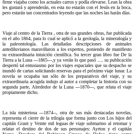
firme viajaba como los actuales carros y podía elevarse. Lean la obra
les gustará y aprenderán, en esta no estarán con el Jesús en la boca,
pero estarán tan concentrados leyendo que las noches las harán días.
Viaje al centro de la Tierra , otra de sus grandes obras, fue publicada
en el año 1864, para lo cual se aplicó a la geología, la mineralogía y
la paleontología. Las detalladas descripciones de animales
antediluvianos maravillaron a los expertos, poniendo de manifiesto
su extraordinaria intuición científica. Su tercer gran libro fue De la
Tierra a la Luna ---1865---,y ya verán lo que pasó …. su publicación
despertó tal entusiasmo por los viajes espaciales que su despacho se
inundó de cartas solicitando reservas para el próximo viaje lunar. La
novela se ocupaba tan sólo de los preparativos del viaje, y su
extraordinaria acogida indujo al autor a completar la historia con su
segunda parte, Alrededor de la Luna ---1870---, que relata el viaje
propiamente dicho.
La isla misteriosa ---1874--, otra de sus más destacadas novelas,
representa el cierre de la trilogía que forma junto con Los hijos del
capitán Grant y Veinte mil leguas de viaje submarino al retomar y
relatar el destino de dos de sus personajes: Ayrton y el capitán