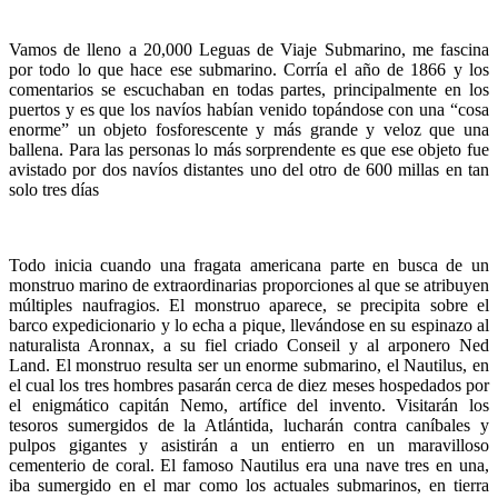
Vamos de lleno a 20,000 Leguas de Viaje Submarino, me fascina
por todo lo que hace ese submarino. Corría el año de 1866 y los
comentarios se escuchaban en todas partes, principalmente en los
puertos y es que los navíos habían venido topándose con una “cosa
enorme” un objeto fosforescente y más grande y veloz que una
ballena. Para las personas lo más sorprendente es que ese objeto fue
avistado por dos navíos distantes uno del otro de 600 millas en tan
solo tres días
Todo inicia cuando una fragata americana parte en busca de un
monstruo marino de extraordinarias proporciones al que se atribuyen
múltiples naufragios. El monstruo aparece, se precipita sobre el
barco expedicionario y lo echa a pique, llevándose en su espinazo al
naturalista Aronnax, a su fiel criado Conseil y al arponero Ned
Land. El monstruo resulta ser un enorme submarino, el Nautilus, en
el cual los tres hombres pasarán cerca de diez meses hospedados por
el enigmático capitán Nemo, artífice del invento. Visitarán los
tesoros sumergidos de la Atlántida, lucharán contra caníbales y
pulpos gigantes y asistirán a un entierro en un maravilloso
cementerio de coral. El famoso Nautilus era una nave tres en una,
iba sumergido en el mar como los actuales submarinos, en tierra