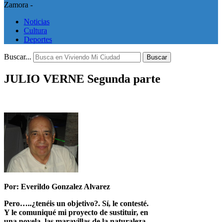
Zamora -
Noticias
Cultura
Deportes
Buscar...
Buscar
JULIO VERNE Segunda parte
Por: Everildo Gonzalez Alvarez
Pero…..¿tenéis un objetivo?. Sí, le contesté.
Y le comuniqué mi proyecto de sustituir, en
una novela, las maravillas de la naturaleza